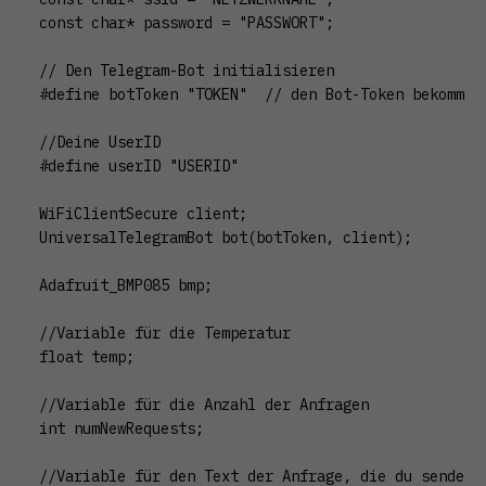
const char* password = "PASSWORT";

// Den Telegram-Bot initialisieren

#define botToken "TOKEN"  // den Bot-Token bekommst 
//Deine UserID

#define userID "USERID"

WiFiClientSecure client;

UniversalTelegramBot bot(botToken, client);

Adafruit_BMP085 bmp;

//Variable für die Temperatur

float temp;

//Variable für die Anzahl der Anfragen

int numNewRequests;

//Variable für den Text der Anfrage, die du sendest
