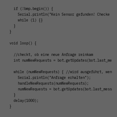
  if (!bmp.begin()) {

    Serial.println("Kein Sensor gefunden! Checke die
    while (1) {}

  }

}

void loop() {

  //checkt, ob eine neue Anfrage reinkam

  int numNewRequests = bot.getUpdates(bot.last_messa
  while (numNewRequests) { //wird ausgeführt, wenn n
    Serial.println("Anfrage erhalten");

    handleNewRequests(numNewRequests);

    numNewRequests = bot.getUpdates(bot.last_message
  }

  delay(1000);

}