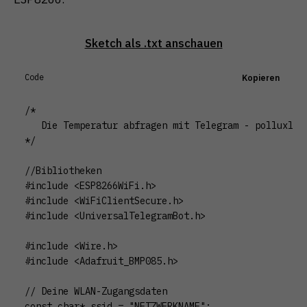
Sketch als .txt anschauen
Code
Kopieren
/*

   Die Temperatur abfragen mit Telegram - polluxlabs
*/

//Bibliotheken

#include <ESP8266WiFi.h>

#include <WiFiClientSecure.h>

#include <UniversalTelegramBot.h>

#include <Wire.h>

#include <Adafruit_BMP085.h>

// Deine WLAN-Zugangsdaten

const char* ssid = "NETZWERKNAME";
