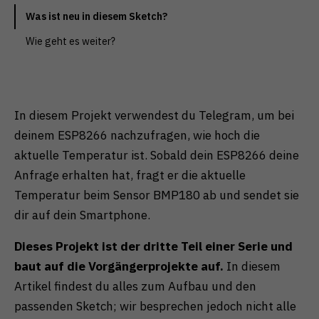
Zurück
Nur essenzielle Cookies akzeptieren
Was ist neu in diesem Sketch?
Wie geht es weiter?
Essenziell (1)
Essenzielle Cookies ermöglichen grundlegende
Funktionen und sind für die einwandfreie Funktion der
Website erforderlich.
In diesem Projekt verwendest du Telegram, um bei
Cookie-Informationen anzeigen
deinem ESP8266 nachzufragen, wie hoch die
Externe Medien (1)
aktuelle Temperatur ist. Sobald dein ESP8266 deine
Inhalte von Videoplattformen und Social-Media-
Anfrage erhalten hat, fragt er die aktuelle
Plattformen werden standardmäßig blockiert. Wenn
Temperatur beim Sensor BMP180 ab und sendet sie
Cookies von externen Medien akzeptiert werden,
bedarf der Zugriff auf diese Inhalte keiner manuellen
dir auf dein Smartphone.
Einwilligung mehr.
Cookie-Informationen anzeigen
Dieses Projekt ist der dritte Teil einer Serie und
Datenschutzerklärung
Impressum
baut auf die Vorgängerprojekte auf.
In diesem
Artikel findest du alles zum Aufbau und den
passenden Sketch; wir besprechen jedoch nicht alle