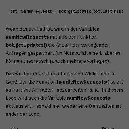
int numNewRequests = bot.getUpdates(bot.last_messag
Wenn das der Fall ist, wird in der Variablen
numNewRequests
mithilfe der Funktion
bot.getUpdates()
die Anzahl der vorliegenden
Anfragen gespeichert (im Normalfall eine
1
, aber es
können theoretisch ja auch mehrere vorliegen).
Das wiederum setzt den folgenden While-Loop in
Gang, der die Funktion
handleNewRequests()
so oft
aufruft wie Anfragen „abzuarbeiten“ sind. In diesem
Loop wird auch die Variable
numNewRequests
aktualisiert – sobald hier wieder eine
0
enthalten ist,
endet der Loop.
Code
Kopieren