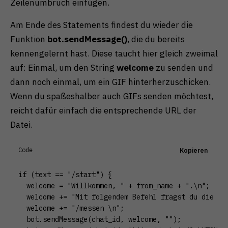
Zeilenumbruch einfügen.
Am Ende des Statements findest du wieder die
Funktion
bot.sendMessage()
, die du bereits
kennengelernt hast. Diese taucht hier gleich zweimal
auf: Einmal, um den String
welcome
zu senden und
dann noch einmal, um ein GIF hinterherzuschicken.
Wenn du spaßeshalber auch GIFs senden möchtest,
reicht dafür einfach die entsprechende URL der
Datei.
Code
Kopieren
if (text == "/start") {

  welcome = "Willkommen, " + from_name + ".\n";

  welcome += "Mit folgendem Befehl fragst du die akt
  welcome += "/messen \n";

  bot.sendMessage(chat_id, welcome, "");
