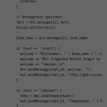
      continue;

    }

    // Anfragetext speichern

    text = bot.messages[i].text;

    Serial.println(text);

    from_name = bot.messages[i].from_name;

    if (text == "/start") {

      welcome = "Willkommen, " + from_name + ".\n";

      welcome += "Mit folgendem Befehl fragst du die
      welcome += "/messen \n";

      bot.sendMessage(chat_id, welcome, "");

      bot.sendMessage(chat_id, "http://gph.is/2aLXZ8
    }

    if (text == "/messen") {

      temp = bmp.readTemperature();

      bot.sendMessage(chat_id, "Temperatur: " + Stri
    }
