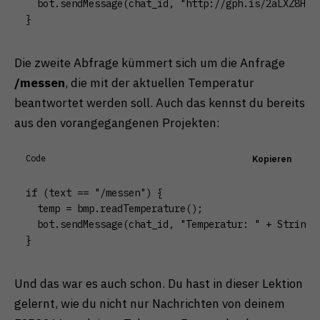
  bot.sendMessage(chat_id, "http://gph.is/2aLXZ8H", 
}
Die zweite Abfrage kümmert sich um die Anfrage
/messen
, die mit der aktuellen Temperatur
beantwortet werden soll. Auch das kennst du bereits
aus den vorangegangenen Projekten:
Code
Kopieren
if (text == "/messen") {

  temp = bmp.readTemperature();

  bot.sendMessage(chat_id, "Temperatur: " + String(t
}
Und das war es auch schon. Du hast in dieser Lektion
gelernt, wie du nicht nur Nachrichten von deinem