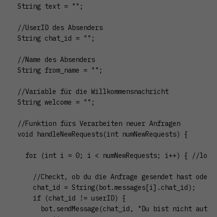
String text = "";

//UserID des Absenders

String chat_id = "";

//Name des Absenders

String from_name = "";

//Variable für die Willkommensnachricht

String welcome = "";

//Funktion fürs Verarbeiten neuer Anfragen

void handleNewRequests(int numNewRequests) {

  for (int i = 0; i < numNewRequests; i++) { //loopt
    //Checkt, ob du die Anfrage gesendet hast oder j
    chat_id = String(bot.messages[i].chat_id);

    if (chat_id != userID) {

      bot.sendMessage(chat_id, "Du bist nicht autori