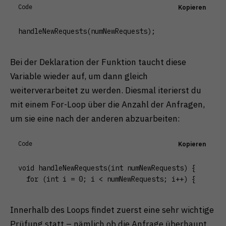
Code
Kopieren
handleNewRequests(numNewRequests);
Bei der Deklaration der Funktion taucht diese
Variable wieder auf, um dann gleich
weiterverarbeitet zu werden. Diesmal iterierst du
mit einem For-Loop über die Anzahl der Anfragen,
um sie eine nach der anderen abzuarbeiten:
Code
Kopieren
void handleNewRequests(int numNewRequests) {

  for (int i = 0; i < numNewRequests; i++) { 
Innerhalb des Loops findet zuerst eine sehr wichtige
Prüfung statt – nämlich ob die Anfrage überhaupt