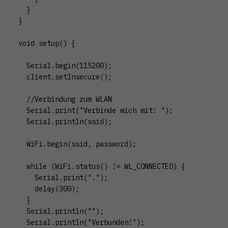
  }

}

void setup() {

  Serial.begin(115200);

  client.setInsecure();

  //Verbindung zum WLAN

  Serial.print("Verbinde mich mit: ");

  Serial.println(ssid);

  WiFi.begin(ssid, password);

  while (WiFi.status() != WL_CONNECTED) {

    Serial.print(".");

    delay(300);

  }

  Serial.println("");

  Serial.println("Verbunden!");
