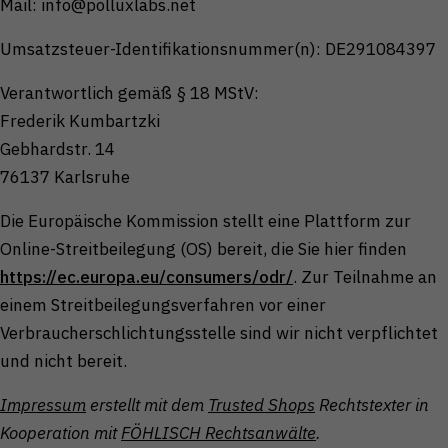
Mail: info@polluxlabs.net
Zurück
Nur essenzielle Cookies akzeptieren
Umsatzsteuer-Identifikationsnummer(n): DE291084397
Essenziell (1)
Verantwortlich gemäß § 18 MStV:
Essenzielle Cookies ermöglichen grundlegende
Funktionen und sind für die einwandfreie Funktion der
Frederik Kumbartzki
Website erforderlich.
Gebhardstr. 14
Cookie-Informationen anzeigen
76137 Karlsruhe
Externe Medien (1)
Die Europäische Kommission stellt eine Plattform zur
Inhalte von Videoplattformen und Social-Media-
Online-Streitbeilegung (OS) bereit, die Sie hier finden
Plattformen werden standardmäßig blockiert. Wenn
Cookies von externen Medien akzeptiert werden,
https://ec.europa.eu/consumers/odr/
. Zur Teilnahme an
bedarf der Zugriff auf diese Inhalte keiner manuellen
einem Streitbeilegungsverfahren vor einer
Einwilligung mehr.
Verbraucherschlichtungsstelle sind wir nicht verpflichtet
Cookie-Informationen anzeigen
und nicht bereit.
Datenschutzerklärung
Impressum
Impressum
erstellt mit dem
Trusted Shops
Rechtstexter in
Kooperation mit
FÖHLISCH Rechtsanwälte
.