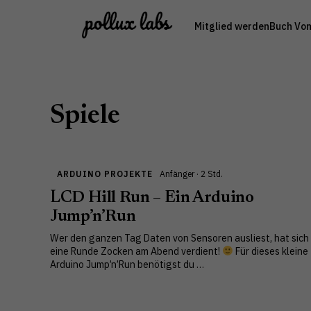
Zum
Mitglied werden
Buch Vo
Inhalt
springen
Spiele
ARDUINO PROJEKTE
Anfänger · 2 Std.
LCD Hill Run – Ein Arduino
Jump’n’Run
Wer den ganzen Tag Daten von Sensoren ausliest, hat sich
eine Runde Zocken am Abend verdient!
Für dieses kleine
Arduino Jump’n’Run benötigst du …