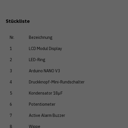
Stückliste
Nr.
Bezeichnung
1
LCD Modul Display
2
LED-Ring
3
Arduino NANO V3
4
Druckknopf-Mini-Rundschalter
5
Kondensator 18μF
6
Potentiometer
7
Active Alarm Buzzer
8
Wippe