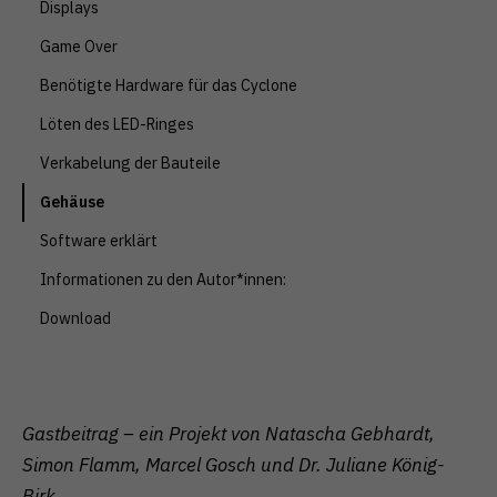
Displays
Zurück
Nur essenzielle Cookies akzeptieren
Game Over
Essenziell (1)
Benötigte Hardware für das Cyclone
Essenzielle Cookies ermöglichen grundlegende
Löten des LED-Ringes
Funktionen und sind für die einwandfreie Funktion der
Website erforderlich.
Verkabelung der Bauteile
Cookie-Informationen anzeigen
Gehäuse
Externe Medien (1)
Software erklärt
Inhalte von Videoplattformen und Social-Media-
Informationen zu den Autor*innen:
Plattformen werden standardmäßig blockiert. Wenn
Cookies von externen Medien akzeptiert werden,
Download
bedarf der Zugriff auf diese Inhalte keiner manuellen
Einwilligung mehr.
Cookie-Informationen anzeigen
Datenschutzerklärung
Impressum
Gastbeitrag – ein Projekt von Natascha Gebhardt,
Simon Flamm, Marcel Gosch und Dr. Juliane König-
Birk