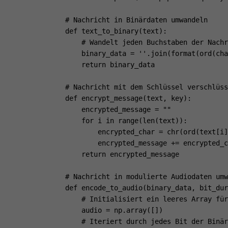
# Nachricht in Binärdaten umwandeln

def text_to_binary(text):

    # Wandelt jeden Buchstaben der Nachr
    binary_data = ''.join(format(ord(cha
    return binary_data

# Nachricht mit dem Schlüssel verschlüss
def encrypt_message(text, key):

    encrypted_message = ""

    for i in range(len(text)):

        encrypted_char = chr(ord(text[i]
        encrypted_message += encrypted_c
    return encrypted_message

# Nachricht in modulierte Audiodaten umw
def encode_to_audio(binary_data, bit_dur
    # Initialisiert ein leeres Array für
    audio = np.array([])

    # Iteriert durch jedes Bit der Binär