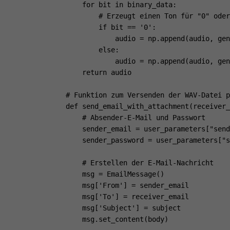
    for bit in binary_data:

        # Erzeugt einen Ton für "0" oder
        if bit == '0':

            audio = np.append(audio, gen
        else:

            audio = np.append(audio, gen
    return audio

# Funktion zum Versenden der WAV-Datei p
def send_email_with_attachment(receiver_
    # Absender-E-Mail und Passwort

    sender_email = user_parameters["send
    sender_password = user_parameters["s
    # Erstellen der E-Mail-Nachricht

    msg = EmailMessage()

    msg['From'] = sender_email

    msg['To'] = receiver_email

    msg['Subject'] = subject

    msg.set_content(body)
