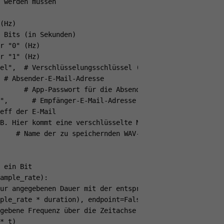
 werden müssen

(Hz)

 Bits (in Sekunden)

r "0" (Hz)

r "1" (Hz)

el",  # Verschlüsselungsschlüssel (beide Parteien müssen
 # Absender-E-Mail-Adresse

      # App-Passwort für die Absender-E-Mail

",      # Empfänger-E-Mail-Adresse

eff der E-Mail

B. Hier kommt eine verschlüsselte Nachricht für dich.", 
    # Name der zu speichernden WAV-Datei

 ein Bit

ample_rate):

ur angegebenen Dauer mit der entsprechenden Anzahl an Sa
ple_rate * duration), endpoint=False)

gebene Frequenz über die Zeitachse

* t)
