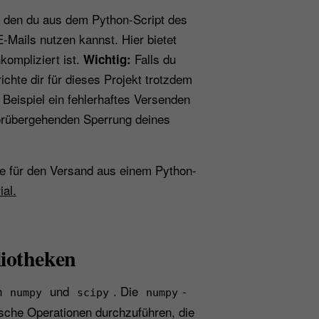
, den du aus dem Python-Script des
-Mails nutzen kannst. Hier bietet
kompliziert ist.
Falls du
Wichtig:
ichte dir für dieses Projekt trotzdem
 Beispiel ein fehlerhaftes Versenden
vorübergehenden Sperrung deines
ie für den Versand aus einem Python-
ial.
liotheken
n
und
. Die
-
numpy
scipy
numpy
sche Operationen durchzuführen, die