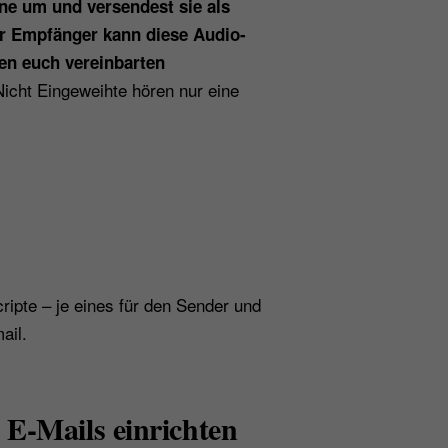
öne um und versendest sie als
essenzielle Cookies
akzeptieren
Speichern
er Empfänger kann diese Audio-
hen euch vereinbarten
icht Eingeweihte hören nur eine
Essenziell (1)
Essenzielle Cookies ermöglichen grundlegende
Funktionen und sind für die einwandfreie Funktion der
Website erforderlich.
Cookie-Informationen anzeigen
Externe Medien (1)
Inhalte von Videoplattformen und Social-Media-
Plattformen werden standardmäßig blockiert. Wenn
ipte – je eines für den Sender und
Cookies von externen Medien akzeptiert werden, bedarf
der Zugriff auf diese Inhalte keiner manuellen
ail.
Einwilligung mehr.
Cookie-Informationen anzeigen
Datenschutzerklärung
Impressum
 E-Mails einrichten