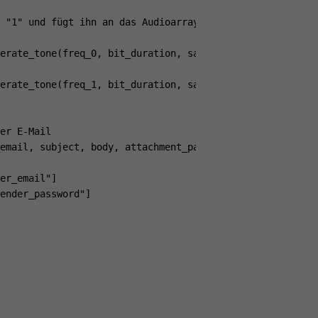
 "1" und fügt ihn an das Audioarray an

erate_tone(freq_0, bit_duration, sample_rate))

erate_tone(freq_1, bit_duration, sample_rate))

er E-Mail

email, subject, body, attachment_path):

er_email"]

ender_password"]
