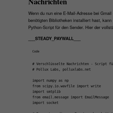
Nachrichten
Wenn du nun eine E-Mail-Adresse bei Gmail e
benötigten Bibliotheken installiert hast, kan
Python-Script für den Sender. Hier der volls
___STEADY_PAYWALL___
Code
# Verschlüsselte Nachrichten - Script fü
# Pollux Labs, polluxlabs.net

import numpy as np

from scipy.io.wavfile import write

import smtplib

from email.message import EmailMessage

import socket
