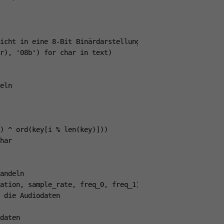
icht in eine 8-Bit Binärdarstellung um

r), '08b') for char in text)

eln

) ^ ord(key[i % len(key)]))

har

andeln

ation, sample_rate, freq_0, freq_1):

 die Audiodaten

daten
