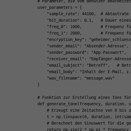
# Parameter, die vom Benutzer bearbeitet
user_parameters = {

    "sample_rate": 44100,  # Abtastrate 
    "bit_duration": 0.1,   # Dauer eines
    "freq_0": 1000,        # Frequenz fü
    "freq_1": 2000,        # Frequenz fü
    "encryption_key": "geheimer_schluess
    "sender_email": "Absender-Adresse", 
    "sender_password": "App-Passwort",  
    "receiver_email": "Empfänger-Adresse
    "email_subject": "Betreff",   # Betr
    "email_body": "Inhalt der E-Mail, z.
    "wav_filename": "message.wav"       
}

# Funktion zur Erstellung eines Tons für
def generate_tone(frequency, duration, s
    # Erzeugt eine Zeitachse von 0 bis z
    t = np.linspace(0, duration, int(sam
    # Berechnet den Sinuswert für die ge
    return np.sin(2 * np.pi * frequency 