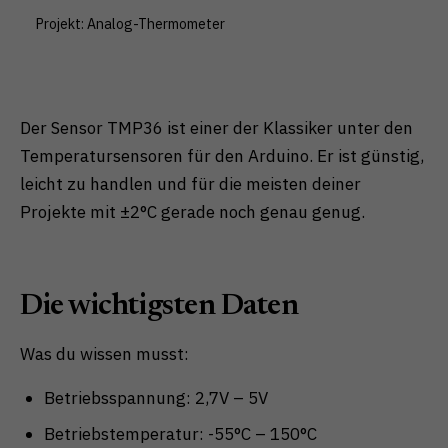
Zurück
Nur essenzielle Cookies akzeptieren
Projekt: Analog-Thermometer
Essenziell (1)
Essenzielle Cookies ermöglichen grundlegende
Funktionen und sind für die einwandfreie Funktion der
Der Sensor TMP36 ist einer der Klassiker unter den
Website erforderlich.
Temperatursensoren für den Arduino. Er ist günstig,
Cookie-Informationen anzeigen
leicht zu handlen und für die meisten deiner
Externe Medien (1)
Projekte mit ±2°C gerade noch genau genug.
Inhalte von Videoplattformen und Social-Media-
Plattformen werden standardmäßig blockiert. Wenn
Cookies von externen Medien akzeptiert werden,
bedarf der Zugriff auf diese Inhalte keiner manuellen
Die wichtigsten Daten
Einwilligung mehr.
Cookie-Informationen anzeigen
Was du wissen musst:
Datenschutzerklärung
Impressum
Betriebsspannung: 2,7V – 5V
Betriebstemperatur: -55°C – 150°C