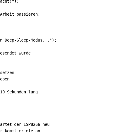
acht!");

Arbeit passieren:

n Deep-Sleep-Modus...");

esendet wurde

setzen

eben

10 Sekunden lang

artet der ESP8266 neu

r kommt er nie an.
