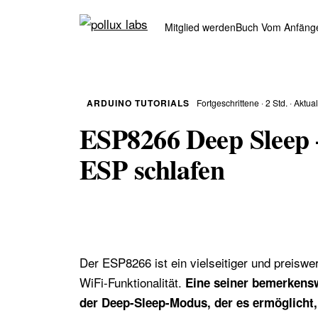
Zum
Inhalt
Mitglied werden
Buch Vom Anfäng
springen
ARDUINO TUTORIALS
Fortgeschrittene · 2 Std. · Aktua
ESP8266 Deep Sleep –
ESP schlafen
Der ESP8266 ist ein vielseitiger und preiswert
WiFi-Funktionalität.
Eine seiner bemerkensw
der Deep-Sleep-Modus, der es ermöglicht