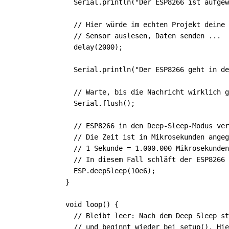
  Serial.println("Der ESP8266 ist aufgew
  // Hier würde im echten Projekt deine 
  // Sensor auslesen, Daten senden ...

  delay(2000);

  Serial.println("Der ESP8266 geht in de
  // Warte, bis die Nachricht wirklich g
  Serial.flush();

  // ESP8266 in den Deep-Sleep-Modus ver
  // Die Zeit ist in Mikrosekunden angeg
  // 1 Sekunde = 1.000.000 Mikrosekunden

  // In diesem Fall schläft der ESP8266 
  ESP.deepSleep(10e6);

}

void loop() {

  // Bleibt leer: Nach dem Deep Sleep st
  // und beginnt wieder bei setup(). Hie