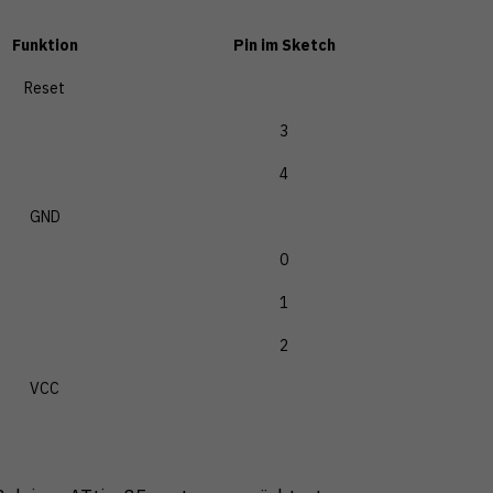
Funktion
Pin
im Sketch
Reset
3
4
GND
0
1
2
VCC