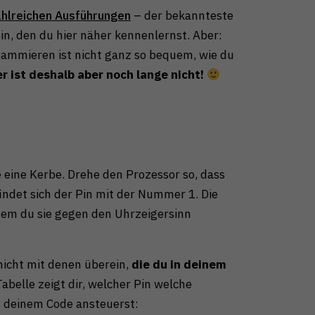
essenzielle Cookies
akzeptieren
hlreichen Ausführungen
– der bekannteste
Speichern
in, den du hier näher kennenlernst. Aber:
rammieren ist nicht ganz so bequem, wie du
Essenziell (1)
r ist deshalb aber noch lange nicht!
Essenzielle Cookies ermöglichen grundlegende
Funktionen und sind für die einwandfreie Funktion der
Website erforderlich.
Cookie-Informationen anzeigen
Externe Medien (1)
 eine Kerbe. Drehe den Prozessor so, dass
Inhalte von Videoplattformen und Social-Media-
findet sich der Pin mit der Nummer 1. Die
Plattformen werden standardmäßig blockiert. Wenn
dem du sie gegen den Uhrzeigersinn
Cookies von externen Medien akzeptiert werden,
bedarf der Zugriff auf diese Inhalte keiner manuellen
Einwilligung mehr.
Cookie-Informationen anzeigen
icht mit denen überein,
die du in deinem
Datenschutzerklärung
Impressum
Tabelle zeigt dir, welcher Pin welche
n deinem Code ansteuerst: