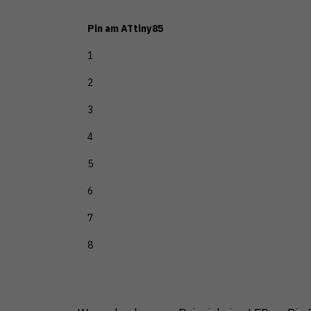
Pin am ATtiny85
1
2
3
4
5
6
7
8