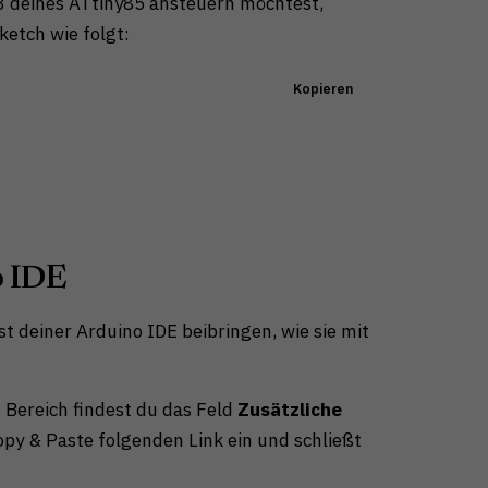
 3 deines ATtiny85 ansteuern möchtest,
ketch wie folgt:
Kopieren
o IDE
t deiner Arduino IDE beibringen, wie sie mit
 Bereich findest du das Feld
Zusätzliche
Copy & Paste folgenden Link ein und schließt