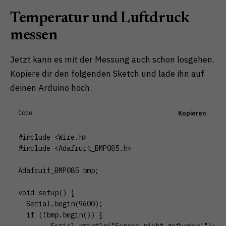
Temperatur und Luftdruck
messen
Jetzt kann es mit der Messung auch schon losgehen.
Kopiere dir den folgenden Sketch und lade ihn auf
deinen Arduino hoch:
Code
Kopieren
#include <Wire.h>

#include <Adafruit_BMP085.h>

Adafruit_BMP085 bmp;

void setup() {

  Serial.begin(9600);

  if (!bmp.begin()) {

	Serial.println("Sensor nicht gefunden!");
