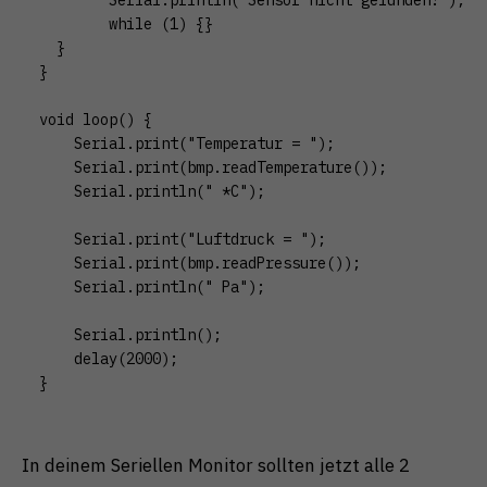
	while (1) {}

  }

}

void loop() {

    Serial.print("Temperatur = ");

    Serial.print(bmp.readTemperature());

    Serial.println(" *C");

    Serial.print("Luftdruck = ");

    Serial.print(bmp.readPressure());

    Serial.println(" Pa");

    Serial.println();

    delay(2000);

}
In deinem Seriellen Monitor sollten jetzt alle 2