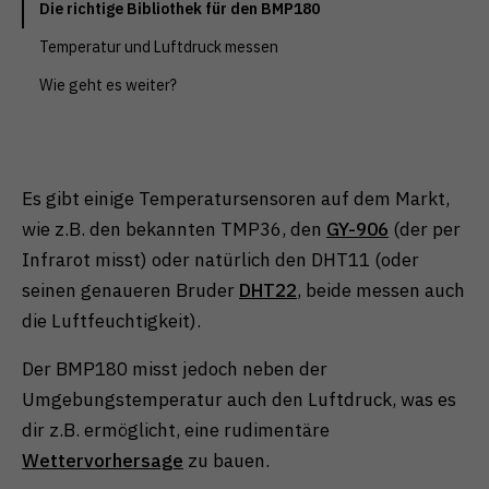
Die richtige Bibliothek für den BMP180
Zurück
Nur essenzielle Cookies akzeptieren
Temperatur und Luftdruck messen
Essenziell (1)
Wie geht es weiter?
Essenzielle Cookies ermöglichen grundlegende
Funktionen und sind für die einwandfreie Funktion der
Website erforderlich.
Cookie-Informationen anzeigen
Es gibt einige Temperatursensoren auf dem Markt,
Externe Medien (1)
wie z.B. den bekannten TMP36, den
GY-906
(der per
Infrarot misst) oder natürlich den DHT11 (oder
Inhalte von Videoplattformen und Social-Media-
Plattformen werden standardmäßig blockiert. Wenn
seinen genaueren Bruder
DHT22
, beide messen auch
Cookies von externen Medien akzeptiert werden,
bedarf der Zugriff auf diese Inhalte keiner manuellen
die Luftfeuchtigkeit).
Einwilligung mehr.
Cookie-Informationen anzeigen
Der BMP180 misst jedoch neben der
Umgebungstemperatur auch den Luftdruck, was es
Datenschutzerklärung
Impressum
dir z.B. ermöglicht, eine rudimentäre
Wettervorhersage
zu bauen.