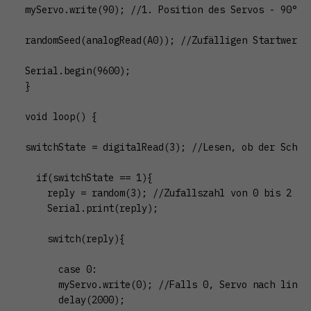
myServo.write(90); //1. Position des Servos - 90°

randomSeed(analogRead(A0)); //Zufälligen Startwert v
Serial.begin(9600);

}

void loop() {

switchState = digitalRead(3); //Lesen, ob der Schalt
  if(switchState == 1){

    reply = random(3); //Zufallszahl von 0 bis 2 gen
    Serial.print(reply);

    switch(reply){

      case 0:

      myServo.write(0); //Falls 0, Servo nach links 
      delay(2000);
