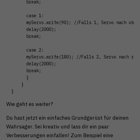
      break;

      case 1:

      myServo.write(90); //Falls 1, Servo nach oben 
      delay(2000);

      break;

      case 2:

      myServo.write(180); //Falls 2, Servo nach rech
      delay(2000);

      break;

      }

    }

}
Wie geht es weiter?
Du hast jetzt ein einfaches Grundgerüst für deinen
Wahrsager. Sei kreativ und lass dir ein paar
Verbesserungen einfallen! Zum Beispiel eine