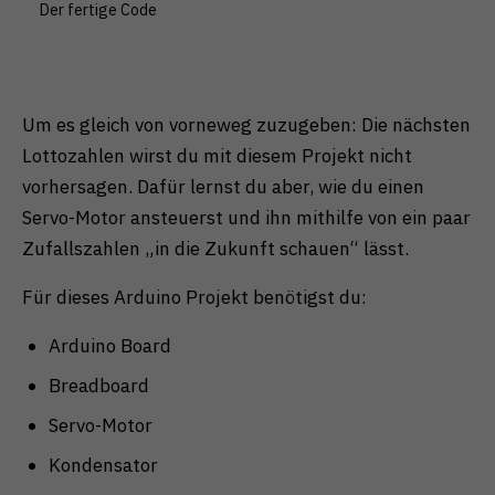
Der fertige Code
Zurück
Nur essenzielle Cookies akzeptieren
Essenziell (1)
Essenzielle Cookies ermöglichen grundlegende
Um es gleich von vorneweg zuzugeben: Die nächsten
Funktionen und sind für die einwandfreie Funktion der
Website erforderlich.
Lottozahlen wirst du mit diesem Projekt nicht
Cookie-Informationen anzeigen
vorhersagen. Dafür lernst du aber, wie du einen
Servo-Motor ansteuerst und ihn mithilfe von ein paar
Externe Medien (1)
Zufallszahlen „in die Zukunft schauen“ lässt.
Inhalte von Videoplattformen und Social-Media-
Plattformen werden standardmäßig blockiert. Wenn
Für dieses Arduino Projekt benötigst du:
Cookies von externen Medien akzeptiert werden,
bedarf der Zugriff auf diese Inhalte keiner manuellen
Einwilligung mehr.
Arduino Board
Cookie-Informationen anzeigen
Breadboard
Datenschutzerklärung
Impressum
Servo-Motor
Kondensator