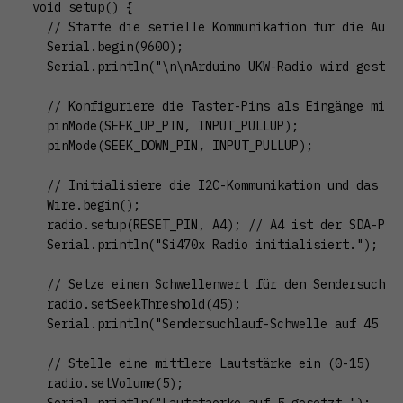
void setup() {

  // Starte die serielle Kommunikation für die Ausga
  Serial.begin(9600);

  Serial.println("\n\nArduino UKW-Radio wird gestart
  // Konfiguriere die Taster-Pins als Eingänge mit i
  pinMode(SEEK_UP_PIN, INPUT_PULLUP);

  pinMode(SEEK_DOWN_PIN, INPUT_PULLUP);

  // Initialisiere die I2C-Kommunikation und das Rad
  Wire.begin();

  radio.setup(RESET_PIN, A4); // A4 ist der SDA-Pin 
  Serial.println("Si470x Radio initialisiert.");

  // Setze einen Schwellenwert für den Sendersuchlau
  radio.setSeekThreshold(45); 

  Serial.println("Sendersuchlauf-Schwelle auf 45 dBu
  // Stelle eine mittlere Lautstärke ein (0-15)

  radio.setVolume(5);

  Serial.println("Lautstaerke auf 5 gesetzt.");
