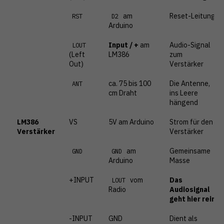
am
Reset-Leitung
RST
D2
Arduino
Input / +
am
Audio-Signal
LOUT
(Left
LM386
zum
Out)
Verstärker
ca. 75 bis 100
Die Antenne,
ANT
cm Draht
ins Leere
hängend
LM386
VS
5V am Arduino
Strom für den
Verstärker
Verstärker
am
Gemeinsame
GND
GND
Arduino
Masse
+INPUT
vom
Das
LOUT
Radio
Audiosignal
geht hier rein
-INPUT
GND
Dient als