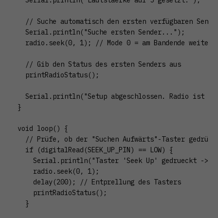
  // Suche automatisch den ersten verfügbaren Sender
  Serial.println("Suche ersten Sender...");

  radio.seek(0, 1); // Mode 0 = am Bandende weitersu
  // Gib den Status des ersten Senders aus

  printRadioStatus();

  Serial.println("Setup abgeschlossen. Radio ist ber
}

void loop() {

  // Prüfe, ob der "Suchen Aufwärts"-Taster gedrückt
  if (digitalRead(SEEK_UP_PIN) == LOW) {

    Serial.println("Taster 'Seek Up' gedrueckt -> Su
    radio.seek(0, 1);

    delay(200); // Entprellung des Tasters

    printRadioStatus();

  }
