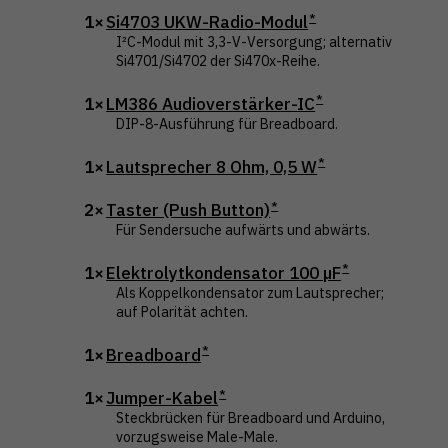
1×
Si4703 UKW-Radio-Modul
I²C-Modul mit 3,3-V-Versorgung; alternativ
Si4701/Si4702 der Si470x-Reihe.
1×
LM386 Audioverstärker-IC
DIP-8-Ausführung für Breadboard.
1×
Lautsprecher 8 Ohm, 0,5 W
2×
Taster (Push Button)
Für Sendersuche aufwärts und abwärts.
1×
Elektrolytkondensator 100 µF
Als Koppelkondensator zum Lautsprecher;
auf Polarität achten.
1×
Breadboard
1×
Jumper-Kabel
Steckbrücken für Breadboard und Arduino,
vorzugsweise Male-Male.