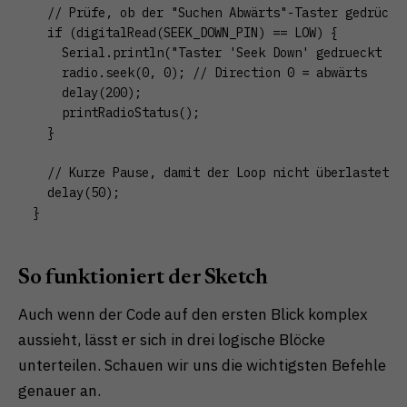
  // Prüfe, ob der "Suchen Abwärts"-Taster gedrückt 
  if (digitalRead(SEEK_DOWN_PIN) == LOW) {

    Serial.println("Taster 'Seek Down' gedrueckt -> 
    radio.seek(0, 0); // Direction 0 = abwärts

    delay(200);

    printRadioStatus();

  }

  // Kurze Pause, damit der Loop nicht überlastet wi
  delay(50);

So funktioniert der Sketch
Auch wenn der Code auf den ersten Blick komplex
aussieht, lässt er sich in drei logische Blöcke
unterteilen. Schauen wir uns die wichtigsten Befehle
genauer an.