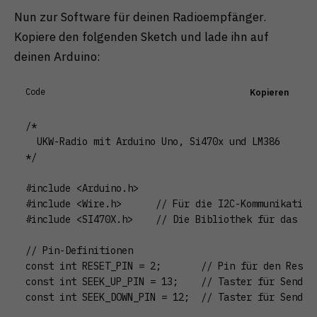
Nun zur Software für deinen Radioempfänger.
Kopiere den folgenden Sketch und lade ihn auf
deinen Arduino:
Code
Kopieren
/*

  UKW-Radio mit Arduino Uno, Si470x und LM386

*/

#include <Arduino.h>

#include <Wire.h>      // Für die I2C-Kommunikation

#include <SI470X.h>    // Die Bibliothek für das Rad
// Pin-Definitionen

const int RESET_PIN = 2;       // Pin für den Reset 
const int SEEK_UP_PIN = 13;    // Taster für Senders
const int SEEK_DOWN_PIN = 12;  // Taster für Senders