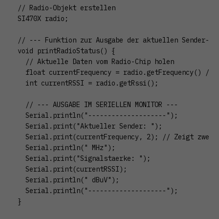
// Radio-Objekt erstellen

SI470X radio;

// --- Funktion zur Ausgabe der aktuellen Sender-Inf
void printRadioStatus() {

  // Aktuelle Daten vom Radio-Chip holen

  float currentFrequency = radio.getFrequency() / 1
  int currentRSSI = radio.getRssi();

  // --- AUSGABE IM SERIELLEN MONITOR ---

  Serial.println("--------------------");

  Serial.print("Aktueller Sender: ");

  Serial.print(currentFrequency, 2); // Zeigt zwei N
  Serial.println(" MHz");

  Serial.print("Signalstaerke: ");

  Serial.print(currentRSSI);

  Serial.println(" dBuV");

  Serial.println("--------------------");

}
