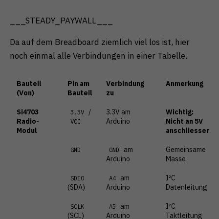
___STEADY_PAYWALL___
Da auf dem Breadboard ziemlich viel los ist, hier
noch einmal alle Verbindungen in einer Tabelle.
Bauteil
Pin am
Verbindung
Anmerkung
(Von)
Bauteil
zu
Si4703
/
3.3V am
Wichtig:
3.3V
Radio-
Arduino
Nicht an 5V
VCC
Modul
anschliessen!
am
Gemeinsame
GND
GND
Arduino
Masse
am
I²C
SDIO
A4
(SDA)
Arduino
Datenleitung
am
I²C
SCLK
A5
(SCL)
Arduino
Taktleitung