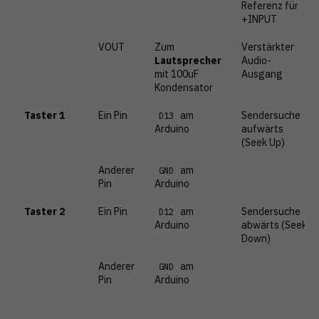
Referenz für
+INPUT
VOUT
Zum
Verstärkter
Lautsprecher
Audio-
mit 100uF
Ausgang
Kondensator
Taster 1
Ein Pin
am
Sendersuche
D13
Arduino
aufwärts
(Seek Up)
Anderer
am
GND
Pin
Arduino
Taster 2
Ein Pin
am
Sendersuche
D12
Arduino
abwärts (Seek
Down)
Anderer
am
GND
Pin
Arduino