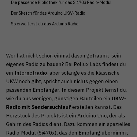
Die passende Bibliothek für das Si4703 Radio-Modul
Zurück
Nur essenzielle Cookies akzeptieren
Der Sketch für das Arduino UKW-Radio
Essenziell (1)
So erweiterst du das Arduino Radio
Essenzielle Cookies ermöglichen grundlegende
Funktionen und sind für die einwandfreie Funktion der
Website erforderlich.
Cookie-Informationen anzeigen
Wer hat nicht schon einmal davon geträumt, sein
Externe Medien (1)
eigenes Radio zu bauen? Bei Pollux Labs findest du
ein
Internetradio
, aber solange es die klassische
Inhalte von Videoplattformen und Social-Media-
Plattformen werden standardmäßig blockiert. Wenn
UKW noch gibt, spricht auch nichts gegen einen
Cookies von externen Medien akzeptiert werden,
bedarf der Zugriff auf diese Inhalte keiner manuellen
passenden Empfänger. In diesem Projekt lernst du,
Einwilligung mehr.
wie du aus wenigen, günstigen Bauteilen ein
UKW-
Cookie-Informationen anzeigen
Radio mit Sendersuchlauf
erstellen kannst. Das
Datenschutzerklärung
Impressum
Herzstück des Projekts ist ein Arduino Uno, der als
Gehirn des Radios dient. Dazu kommen ein spezielles
Radio-Modul (Si470x), das den Empfang übernimmt,