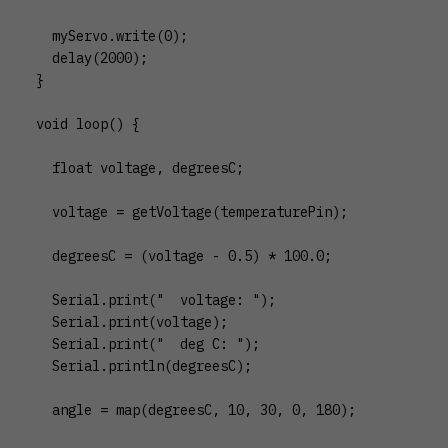
  myServo.write(0);

  delay(2000);

}

void loop() {

  float voltage, degreesC;

  voltage = getVoltage(temperaturePin);

  degreesC = (voltage - 0.5) * 100.0;

  Serial.print("  voltage: ");

  Serial.print(voltage);

  Serial.print("  deg C: ");

  Serial.println(degreesC);

  angle = map(degreesC, 10, 30, 0, 180);
