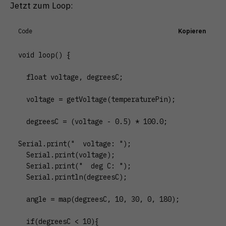
Jetzt zum Loop:
Code
Kopieren
void loop() {

  float voltage, degreesC;

  voltage = getVoltage(temperaturePin);

  degreesC = (voltage - 0.5) * 100.0;

Serial.print("  voltage: ");

  Serial.print(voltage);

  Serial.print("  deg C: ");

  Serial.println(degreesC);

  angle = map(degreesC, 10, 30, 0, 180);

  if(degreesC < 10){
