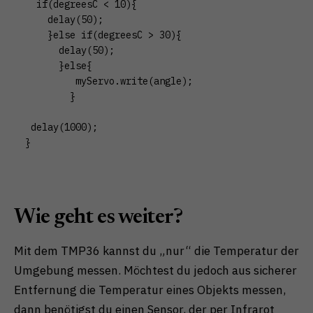
  if(degreesC < 10){

    delay(50);

    }else if(degreesC > 30){

      delay(50);

      }else{

         myServo.write(angle);

        }

 delay(1000);

}
Wie geht es weiter?
Mit dem TMP36 kannst du „nur“ die Temperatur der
Umgebung messen. Möchtest du jedoch aus sicherer
Entfernung die Temperatur eines Objekts messen,
dann benötigst du einen Sensor, der per Infrarot