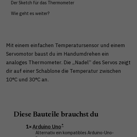
Der Sketch für das Thermometer
Zurück
Nur essenzielle Cookies akzeptieren
Wie geht es weiter?
Essenziell (1)
Essenzielle Cookies ermöglichen grundlegende
Funktionen und sind für die einwandfreie Funktion der
Website erforderlich.
Mit einem einfachen Temperatursensor und einem
Cookie-Informationen anzeigen
Servomotor baust du im Handumdrehen ein
analoges Thermometer. Die „Nadel“ des Servos zeigt
Externe Medien (1)
dir auf einer Schablone die Temperatur zwischen
Inhalte von Videoplattformen und Social-Media-
10°C und 30°C an.
Plattformen werden standardmäßig blockiert. Wenn
Cookies von externen Medien akzeptiert werden,
bedarf der Zugriff auf diese Inhalte keiner manuellen
Einwilligung mehr.
Cookie-Informationen anzeigen
Datenschutzerklärung
Impressum
Diese Bauteile brauchst du
1×
Arduino Uno
Alternativ ein kompatibles Arduino-Uno-