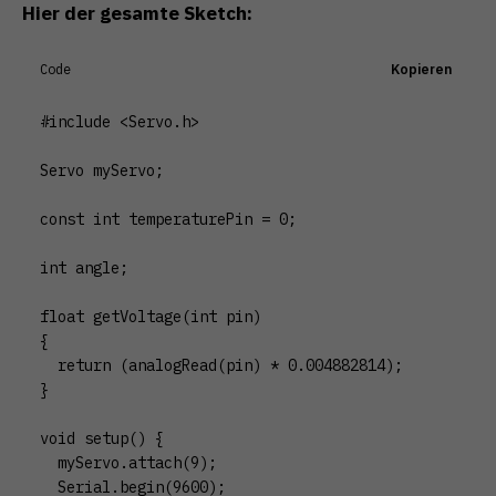
Hier der gesamte Sketch:
Code
Kopieren
#include <Servo.h>

Servo myServo;

const int temperaturePin = 0;

int angle;

float getVoltage(int pin)

{

  return (analogRead(pin) * 0.004882814);

}

void setup() {

  myServo.attach(9);

  Serial.begin(9600);
